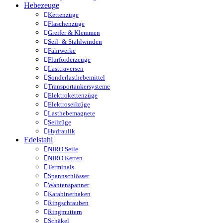
Hebezeuge
Kettenzüge
Flaschenzüge
Greifer & Klemmen
Seil- & Stahlwinden
Fahrwerke
Flurförderzeuge
Lasttraversen
Sonderlasthebemittel
Transportankersysteme
Elektrokettenzüge
Elektroseilzüge
Lasthebemagnete
Seilzüge
Hydraulik
Edelstahl
NIRO Seile
NIRO Ketten
Terminals
Spannschlösser
Wantenspanner
Karabinerhaken
Ringschrauben
Ringmuttern
Schäkel