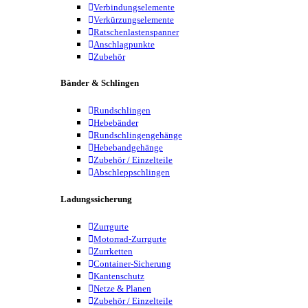
Verbindungselemente
Verkürzungselemente
Ratschenlastenspanner
Anschlagpunkte
Zubehör
Bänder & Schlingen
Rundschlingen
Hebebänder
Rundschlingengehänge
Hebebandgehänge
Zubehör / Einzelteile
Abschleppschlingen
Ladungssicherung
Zurrgurte
Motorrad-Zurrgurte
Zurrketten
Container-Sicherung
Kantenschutz
Netze & Planen
Zubehör / Einzelteile