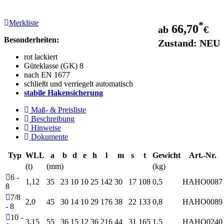
Merkliste
*
66,70
ab
€
Besonderheiten:
Zustand: NEU
rot lackiert
Güteklasse (GK) 8
nach EN 1677
schließt und verriegelt automatisch
stabile Hakensicherung
Maß- & Preisliste
Beschreibung
Hinweise
Dokumente
Typ
WLL
a
b
d
e
h
l
m
s
t
Gewicht
Art.-Nr.
(t)
(mm)
(kg)
6 -
1,12
35
23
10
10
25
142
30
17
108
0,5
HAHO0087
8
7/8
2,0
45
30
14
10
29
176
38
22
133
0,8
HAHO0089
- 8
10 -
3,15
55
36
15
12
36
216
44
31
165
1,5
HAHO0240