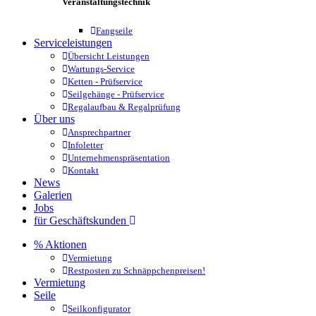
Veranstaltungstechnik
Fangseile
Serviceleistungen
Übersicht Leistungen
Wartungs-Service
Ketten - Prüfservice
Seilgehänge - Prüfservice
Regalaufbau & Regalprüfung
Über uns
Ansprechpartner
Infoletter
Unternehmenspräsentation
Kontakt
News
Galerien
Jobs
für Geschäftskunden
% Aktionen
Vermietung
Restposten zu Schnäppchenpreisen!
Vermietung
Seile
Seilkonfigurator