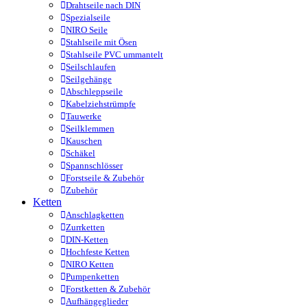
Drahtseile nach DIN
Spezialseile
NIRO Seile
Stahlseile mit Ösen
Stahlseile PVC ummantelt
Seilschlaufen
Seilgehänge
Abschleppseile
Kabelziehstrümpfe
Tauwerke
Seilklemmen
Kauschen
Schäkel
Spannschlösser
Forstseile & Zubehör
Zubehör
Ketten
Anschlagketten
Zurrketten
DIN-Ketten
Hochfeste Ketten
NIRO Ketten
Pumpenketten
Forstketten & Zubehör
Aufhängeglieder