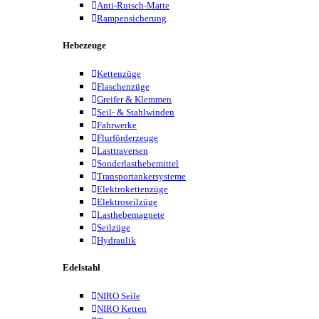
Anti-Rutsch-Matte
Rampensicherung
Hebezeuge
Kettenzüge
Flaschenzüge
Greifer & Klemmen
Seil- & Stahlwinden
Fahrwerke
Flurförderzeuge
Lasttraversen
Sonderlasthebemittel
Transportankersysteme
Elektrokettenzüge
Elektroseilzüge
Lasthebemagnete
Seilzüge
Hydraulik
Edelstahl
NIRO Seile
NIRO Ketten