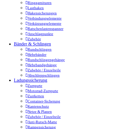
Ringgarnituren
Lasthaken
Hakensicherungen
Verbindungselemente
Verkürzungselemente
Ratschenlastenspanner
Anschlagpunkte
Zubehör
Bänder & Schlingen
Rundschlingen
Hebebänder
Rundschlingengehänge
Hebebandgehänge
Zubehör / Einzelteile
Abschleppschlingen
Ladungssicherung
Zurrgurte
Motorrad-Zurrgurte
Zurrketten
Container-Sicherung
Kantenschutz
Netze & Planen
Zubehör / Einzelteile
Anti-Rutsch-Matte
Rampensicherung