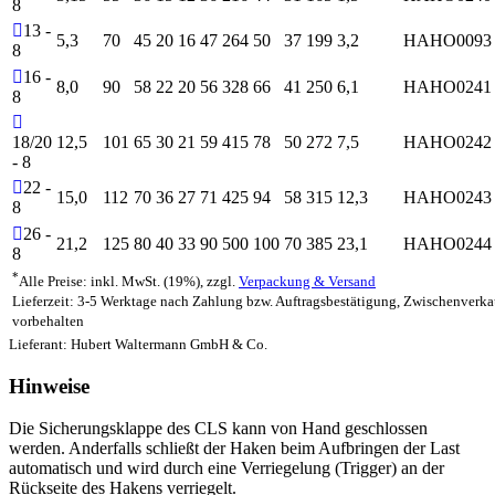
8
13 -
5,3
70
45
20
16
47
264
50
37
199
3,2
HAHO0093
8
16 -
8,0
90
58
22
20
56
328
66
41
250
6,1
HAHO0241
8
18/20
12,5
101
65
30
21
59
415
78
50
272
7,5
HAHO0242
- 8
22 -
15,0
112
70
36
27
71
425
94
58
315
12,3
HAHO0243
8
26 -
21,2
125
80
40
33
90
500
100
70
385
23,1
HAHO0244
8
*
Alle Preise: inkl. MwSt. (19%), zzgl.
Verpackung & Versand
Lieferzeit: 3-5 Werktage nach Zahlung bzw. Auftragsbestätigung, Zwischenverka
vorbehalten
Lieferant: Hubert Waltermann GmbH & Co.
Hinweise
Die Sicherungsklappe des CLS kann von Hand geschlossen
werden. Anderfalls schließt der Haken beim Aufbringen der Last
automatisch und wird durch eine Verriegelung (Trigger) an der
Rückseite des Hakens verriegelt.