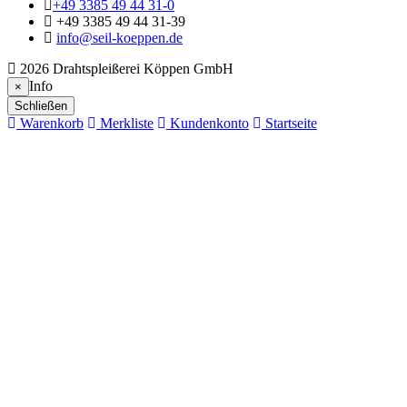
+49 3385 49 44 31-0
+49 3385 49 44 31-39
info@seil-koeppen.de
2026 Drahtspleißerei Köppen GmbH
Info
Close
×
Schließen
Warenkorb
Merkliste
Kundenkonto
Startseite