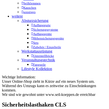
Seilklemmen
Kauschen
sonstiges
weitere
Absturzsicherung
Auffanggurte
Sicherungssysteme
Auffanggeräte
Höhensicherungsgeräte
Sets
Zubehör / Einzelteile
Werkstattausrüstung
Unterstellböcke
Veranstaltungstechnik
Fangseile
Lifestyle Kollektion
Wichtige Information:
Unser Online‑Shop zieht in Kürze auf ein neues System um.
Während des Umzugs kann es zeitweise zu Einschränkungen
kommen.
Wir sind wie gewohnt unter www.seil-koeppen.de erreichbar
Sicherheitslasthaken CLS