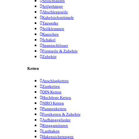
Seilschlaufen
Seilgehänge
Abschleppseile
Kabelziehstrümpfe
Tauwerke
Seilklemmen
Kauschen
Schäkel
Spannschlösser
Forstseile & Zubehör
Zubehör
Ketten
Anschlagketten
Zurrketten
DIN-Ketten
Hochfeste Ketten
NIRO Ketten
Pumpenketten
Forstketten & Zubehör
Aufhängeglieder
Ringgarnituren
Lasthaken
Hakensicherungen