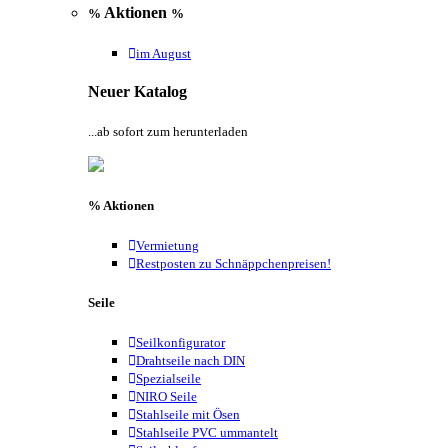
Aktionen
%
%
im August
Neuer Katalog
...ab sofort zum herunterladen
% Aktionen
Vermietung
Restposten zu Schnäppchenpreisen!
Seile
Seilkonfigurator
Drahtseile nach DIN
Spezialseile
NIRO Seile
Stahlseile mit Ösen
Stahlseile PVC ummantelt