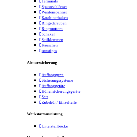
Terminals
Spannschlösser
Wantenspanner
Karabinerhaken
Ringschrauben
Ringmuttern
Schäkel
Seilklemmen
Kauschen
sonstiges
Absturzsicherung
Auffanggurte
Sicherungssysteme
Auffanggeräte
Höhensicherungsgeräte
Sets
Zubehör / Einzelteile
Werkstattausrüstung
Unterstellböcke