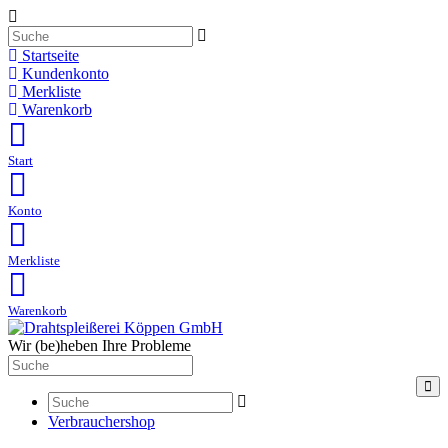
Startseite
Kundenkonto
Merkliste
Warenkorb
Start
Konto
Merkliste
Warenkorb
Wir (be)heben Ihre Probleme
Tog
navi
Verbrauchershop