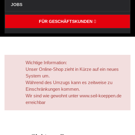
JOBS
FÜR GESCHÄFTSKUNDEN
Wichtige Information:
Unser Online‑Shop zieht in Kürze auf ein neues
System um.
Während des Umzugs kann es zeitweise zu
Einschränkungen kommen.
Wir sind wie gewohnt unter www.seil-koeppen.de
erreichbar